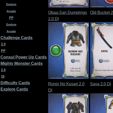
Explore
Arcade
Obaa-San Dumplings
Old Bucket 2
PP
2.0 DI
Explore
Arcade
Challenge Cards
2.0
PP
Consul Power Up Cards
Mighty Monster Cards
2.0
DI
Difficulty Cards
Ronin No Kusari 2.0
Saya 2.0 DI
Explore Cards
DI