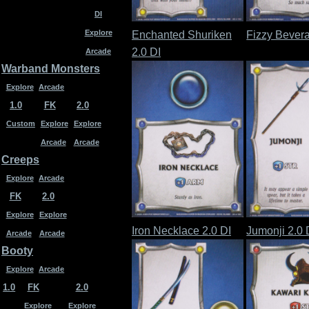
DI
Explore
Enchanted Shuriken
Fizzy Bevera
2.0 DI
Arcade
Warband Monsters
Explore
Arcade
1.0
FK
2.0
Custom
Explore
Explore
Arcade
Arcade
Creeps
Explore
Arcade
FK
2.0
Explore
Explore
Iron Necklace 2.0 DI
Jumonji 2.0 
Arcade
Arcade
Booty
Explore
Arcade
1.0
FK
2.0
Explore
Explore