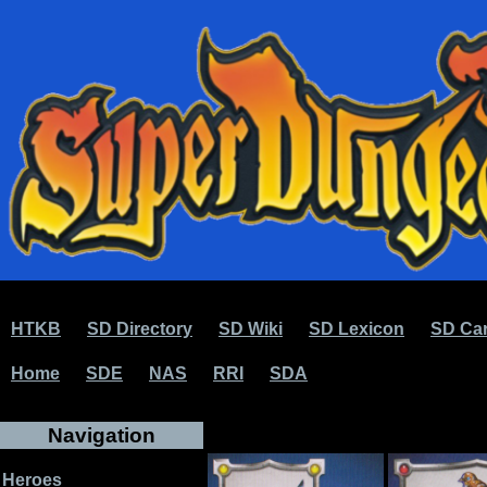
HTKB
SD Directory
SD Wiki
SD Lexicon
SD Car
Home
SDE
NAS
RRI
SDA
Navigation
Heroes