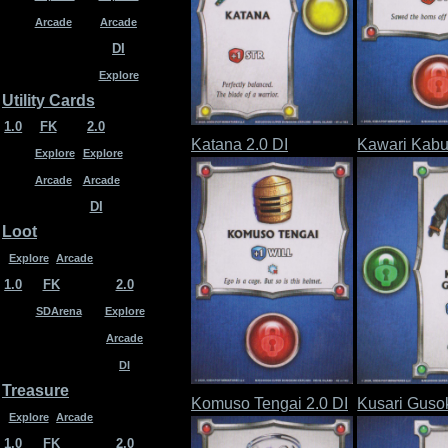
Arcade
Arcade
DI
Explore
Utility Cards
1.0
FK
2.0
Katana 2.0 DI
Kawari Kabut
Explore
Explore
Arcade
Arcade
DI
Loot
Explore
Arcade
1.0
FK
2.0
SDArena
Explore
Arcade
DI
Treasure
Komuso Tengai 2.0 DI
Kusari Gusok
Explore
Arcade
1.0
FK
2.0