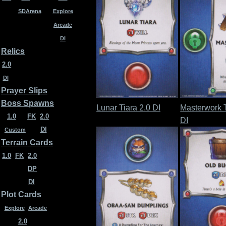
SDArena
Explore
Arcade
DI
Relics
2.0
DI
Prayer Slips
Boss Spawns
Lunar Tiara 2.0 DI
Masterwork 
1.0
FK
2.0
DI
DI
Custom
Terrain Cards
1.0
FK
2.0
DP
DI
Plot Cards
Explore
Arcade
2.0