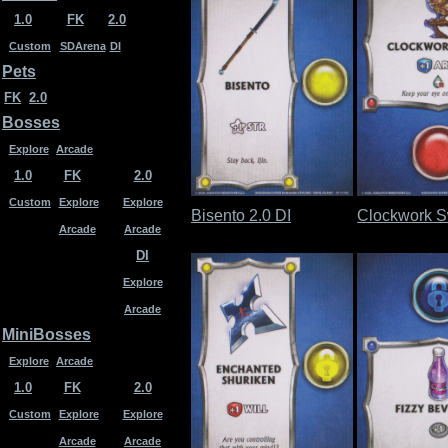
1.0
FK
2.0
Custom
SDArena
DI
Pets
FK
2.0
Bosses
Explore
Arcade
1.0
FK
2.0
Custom
Explore
Explore
Bisento 2.0 DI
Clockwork Sw
Arcade
Arcade
DI
Explore
Arcade
MiniBosses
Explore
Arcade
1.0
FK
2.0
Custom
Explore
Explore
Arcade
Arcade